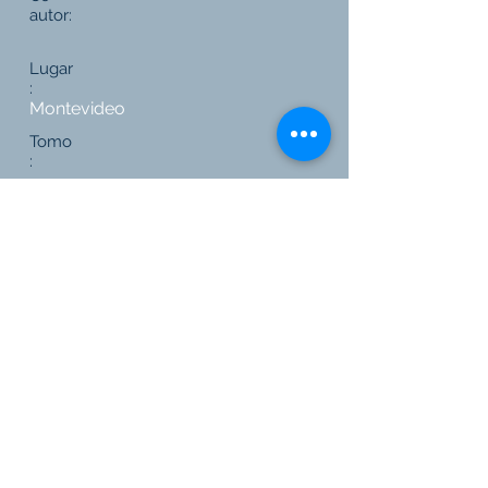
autor:
Lugar
:
Montevideo
Tomo
:
Páginas
:
160
Editorial
:
FCU
Link a Editorial
Volver a todas las publicaciones