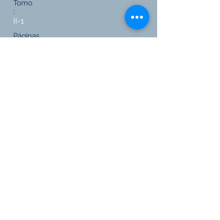
Tomo
:
II-1
Páginas
:
Editorial
:
FCU
Link a Editorial
Volver a todas las publicaciones
© 2021 para Fresnedo & Capalbo
Algunas de las imágenes del video presentación son de Uruguay Natural.