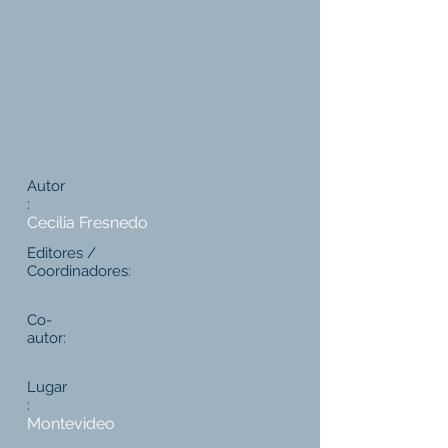
Autor
:
Cecilia Fresnedo
Editores /
Coordinadores:
Co-
autor:
Lugar
:
Montevideo