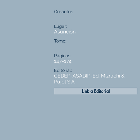
Co-autor:
Lugar:
Asunción
Tomo:
Páginas:
147-174
Editorial:
CEDEP-ASADIP-Ed. Mizrachi &
Pujol S.A.
Link a Editorial