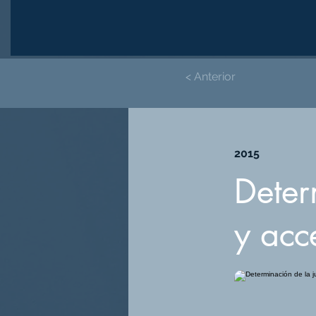
< Anterior
2015
Deter
y acce