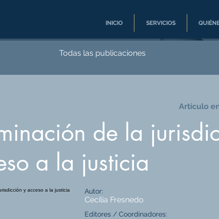
INICIO
SERVICIOS
QUIÉN
Todas las publicaciones
Artículo e
minación de la jurisdi
so a la justicia
Autor:
Cecilia Fresnedo
Editores / Coordinadores: