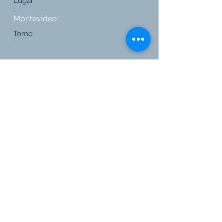
Lugar
:
Montevideo
Tomo
:
Páginas
:
73-89
Editorial
:
FCU
Link a Editorial
Volver a todas las publicaciones