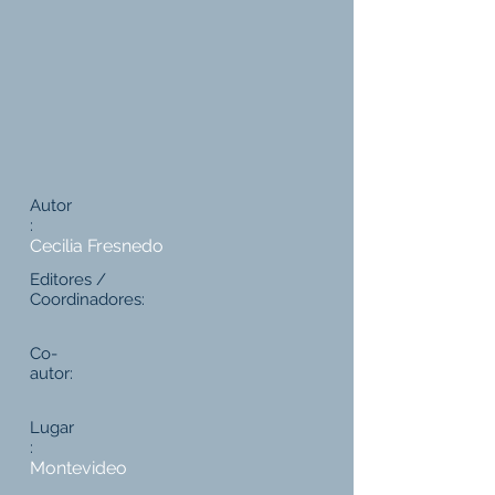
Autor
:
Cecilia Fresnedo
Editores /
Coordinadores:
Co-
autor:
Lugar
:
Montevideo