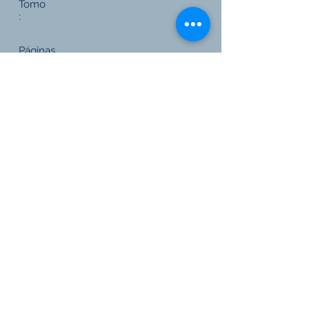
Tomo
:
Páginas
:
Editorial
:
FCU
Link a Editorial
Volver a todas las publicaciones
© 2021 para Fresnedo & Capalbo
Algunas de las imágenes del video presentación son de Uruguay Natural.