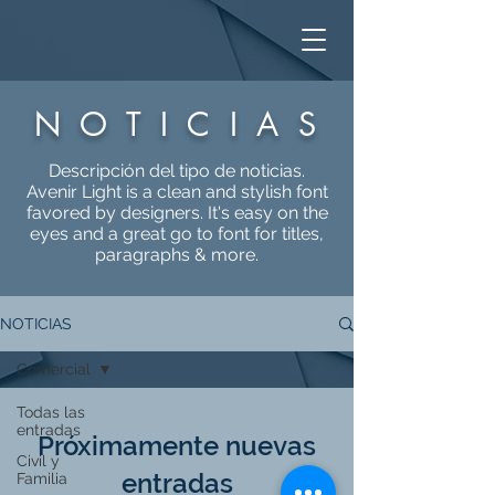
NOTICIAS
Descripción del tipo de noticias.
Avenir Light is a clean and stylish font
favored by designers. It's easy on the
eyes and a great go to font for titles,
paragraphs & more.
NOTICIAS
Comercial
Todas las
entradas
Próximamente nuevas
Civil y
entradas
Familia