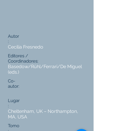
Autor
:
Cecilia Fresnedo
Editores /
Coordinadores:
Basedow/Rühl/Ferrari/De Miguel
(eds.)
Co-
autor:
Lugar
:
Cheltenham, UK – Northampton,
MA, USA
Tomo